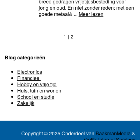
breed gedragen vrijetijdsbesteding voor
jong en oud. En niet zonder reden: met een
goede metaal& ...
Meer lezen
1
2
Blog categorieën
Electronica
Financieel
Hobby en vrije tijd
Huis, tuin en wonen
School en studie
Zakelijk
Copyright © 2025 Onderdeel van
BaakmanMedia
&
Vrolijk Internet Services