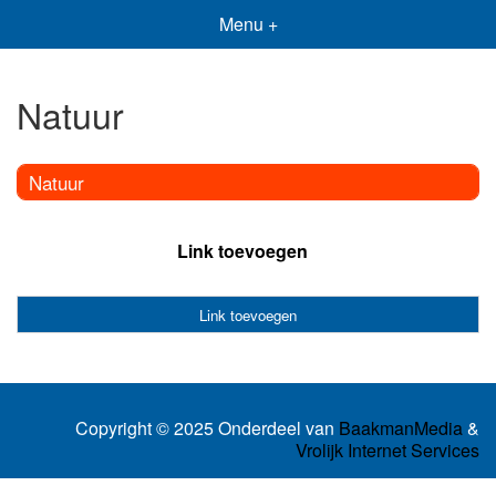
Menu +
Natuur
Natuur
Link toevoegen
Link toevoegen
Copyright © 2025 Onderdeel van
BaakmanMedia
&
Vrolijk Internet Services