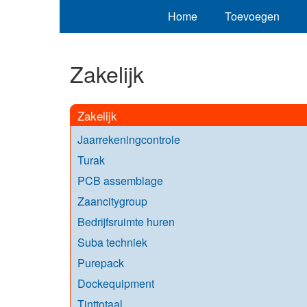
Home
Toevoegen
Zakelijk
Zakelijk
Jaarrekeningcontrole
Turak
PCB assemblage
Zaancitygroup
Bedrijfsruimte huren
Suba techniek
Purepack
Dockequipment
Tinttotaal