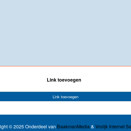
Link toevoegen
Link toevoegen
ight © 2025 Onderdeel van
BaakmanMedia
&
Vrolijk Internet S